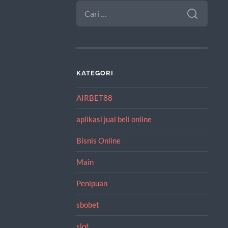
CARI
UNTUK:
KATEGORI
AIRBET88
aplikasi jual beli online
Bisnis Online
Main
Penipuan
sbobet
slot