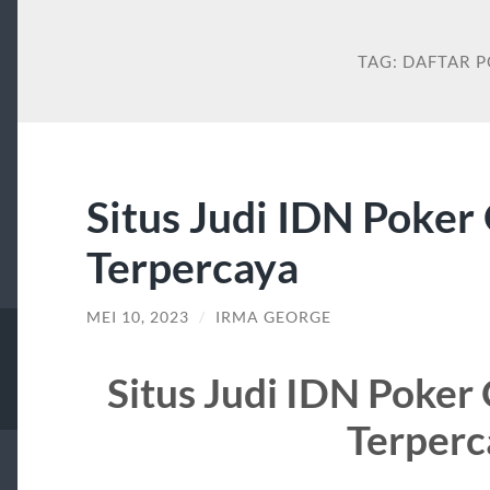
TAG:
DAFTAR 
Situs Judi IDN Poker
Terpercaya
MEI 10, 2023
/
IRMA GEORGE
Situs Judi IDN Poker
Terperc