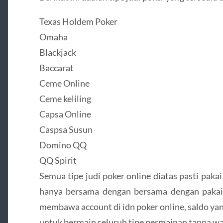
Texas Holdem Poker
Omaha
Blackjack
Baccarat
Ceme Online
Ceme keliling
Capsa Online
Caspsa Susun
Domino QQ
QQ Spirit
Semua tipe judi poker online diatas pasti pak
hanya bersama dengan bersama dengan pakai 1
membawa account di idn poker online, saldo 
untuk bermain seluruh tipe permainan tanpa w