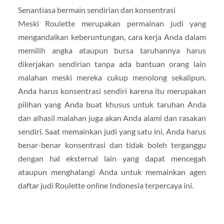
Senantiasa bermain sendirian dan konsentrasi
Meski Roulette merupakan permainan judi yang
mengandalkan keberuntungan, cara kerja Anda dalam
memilih angka ataupun bursa taruhannya harus
dikerjakan sendirian tanpa ada bantuan orang lain
malahan meski mereka cukup menolong sekalipun.
Anda harus konsentrasi sendiri karena itu merupakan
pilihan yang Anda buat khusus untuk taruhan Anda
dan alhasil malahan juga akan Anda alami dan rasakan
sendiri. Saat memainkan judi yang satu ini, Anda harus
benar-benar konsentrasi dan tidak boleh terganggu
dengan hal eksternal lain yang dapat mencegah
ataupun menghalangi Anda untuk memainkan agen
daftar judi Roulette online Indonesia terpercaya ini.