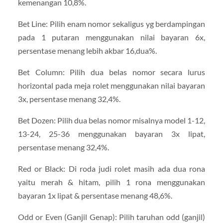
kemenangan 10,8%.
Bet Line: Pilih enam nomor sekaligus yg berdampingan
pada 1 putaran menggunakan nilai bayaran 6x,
persentase menang lebih akbar 16,dua%.
Bet Column: Pilih dua belas nomor secara lurus
horizontal pada meja rolet menggunakan nilai bayaran
3x, persentase menang 32,4%.
Bet Dozen: Pilih dua belas nomor misalnya model 1-12,
13-24, 25-36 menggunakan bayaran 3x lipat,
persentase menang 32,4%.
Red or Black: Di roda judi rolet masih ada dua rona
yaitu merah & hitam, pilih 1 rona menggunakan
bayaran 1x lipat & persentase menang 48,6%.
Odd or Even (Ganjil Genap): Pilih taruhan odd (ganjil)