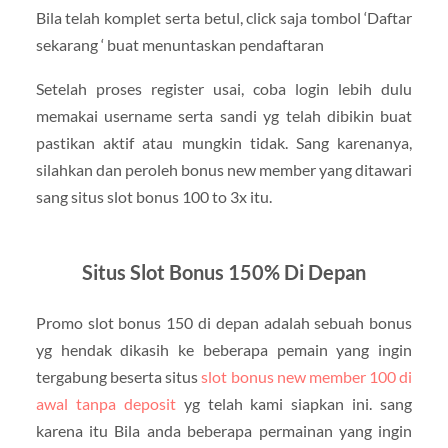
Bila telah komplet serta betul, click saja tombol ‘Daftar
sekarang ‘ buat menuntaskan pendaftaran
Setelah proses register usai, coba login lebih dulu
memakai username serta sandi yg telah dibikin buat
pastikan aktif atau mungkin tidak. Sang karenanya,
silahkan dan peroleh bonus new member yang ditawari
sang situs slot bonus 100 to 3x itu.
Situs Slot Bonus 150% Di Depan
Promo slot bonus 150 di depan adalah sebuah bonus
yg hendak dikasih ke beberapa pemain yang ingin
tergabung beserta situs
slot bonus new member 100 di
awal tanpa deposit
yg telah kami siapkan ini. sang
karena itu Bila anda beberapa permainan yang ingin