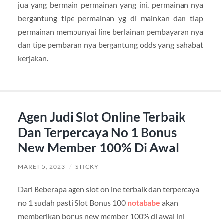
jua yang bermain permainan yang ini. permainan nya
bergantung tipe permainan yg di mainkan dan tiap
permainan mempunyai line berlainan pembayaran nya
dan tipe pembaran nya bergantung odds yang sahabat
kerjakan.
Agen Judi Slot Online Terbaik
Dan Terpercaya No 1 Bonus
New Member 100% Di Awal
MARET 5, 2023
/
STICKY
Dari Beberapa agen slot online terbaik dan terpercaya
no 1 sudah pasti Slot Bonus 100
notababe
akan
memberikan bonus new member 100% di awal ini