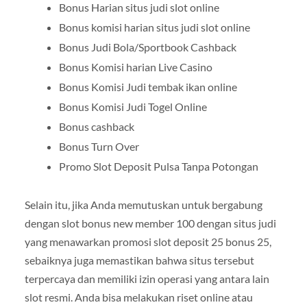
Bonus Harian situs judi slot online
Bonus komisi harian situs judi slot online
Bonus Judi Bola/Sportbook Cashback
Bonus Komisi harian Live Casino
Bonus Komisi Judi tembak ikan online
Bonus Komisi Judi Togel Online
Bonus cashback
Bonus Turn Over
Promo Slot Deposit Pulsa Tanpa Potongan
Selain itu, jika Anda memutuskan untuk bergabung
dengan slot bonus new member 100 dengan situs judi
yang menawarkan promosi slot deposit 25 bonus 25,
sebaiknya juga memastikan bahwa situs tersebut
terpercaya dan memiliki izin operasi yang antara lain
slot resmi. Anda bisa melakukan riset online atau