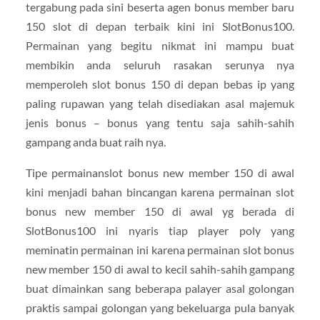
tergabung pada sini beserta agen bonus member baru
150 slot di depan terbaik kini ini SlotBonus100.
Permainan yang begitu nikmat ini mampu buat
membikin anda seluruh rasakan serunya nya
memperoleh slot bonus 150 di depan bebas ip yang
paling rupawan yang telah disediakan asal majemuk
jenis bonus – bonus yang tentu saja sahih-sahih
gampang anda buat raih nya.
Tipe permainanslot bonus new member 150 di awal
kini menjadi bahan bincangan karena permainan slot
bonus new member 150 di awal yg berada di
SlotBonus100 ini nyaris tiap player poly yang
meminatin permainan ini karena permainan slot bonus
new member 150 di awal to kecil sahih-sahih gampang
buat dimainkan sang beberapa palayer asal golongan
praktis sampai golongan yang bekeluarga pula banyak