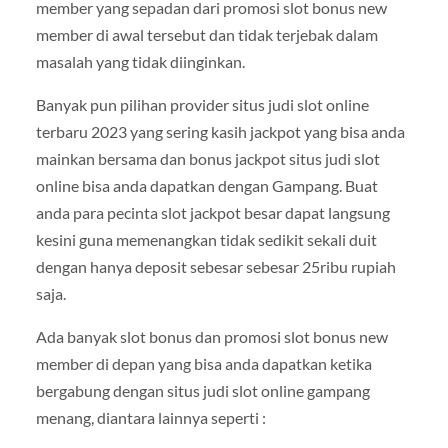
member yang sepadan dari promosi slot bonus new
member di awal tersebut dan tidak terjebak dalam
masalah yang tidak diinginkan.
Banyak pun pilihan provider situs judi slot online
terbaru 2023 yang sering kasih jackpot yang bisa anda
mainkan bersama dan bonus jackpot situs judi slot
online bisa anda dapatkan dengan Gampang. Buat
anda para pecinta slot jackpot besar dapat langsung
kesini guna memenangkan tidak sedikit sekali duit
dengan hanya deposit sebesar sebesar 25ribu rupiah
saja.
Ada banyak slot bonus dan promosi slot bonus new
member di depan yang bisa anda dapatkan ketika
bergabung dengan situs judi slot online gampang
menang, diantara lainnya seperti :