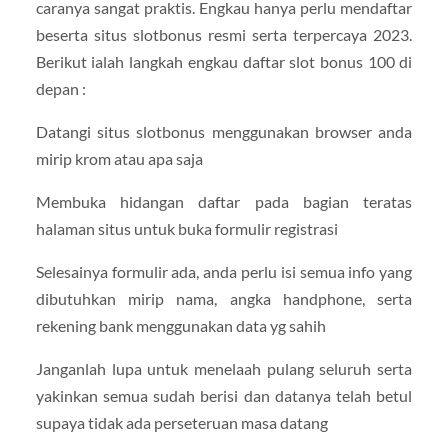
caranya sangat praktis. Engkau hanya perlu mendaftar
beserta situs slotbonus resmi serta terpercaya 2023.
Berikut ialah langkah engkau daftar slot bonus 100 di
depan :
Datangi situs slotbonus menggunakan browser anda
mirip krom atau apa saja
Membuka hidangan daftar pada bagian teratas
halaman situs untuk buka formulir registrasi
Selesainya formulir ada, anda perlu isi semua info yang
dibutuhkan mirip nama, angka handphone, serta
rekening bank menggunakan data yg sahih
Janganlah lupa untuk menelaah pulang seluruh serta
yakinkan semua sudah berisi dan datanya telah betul
supaya tidak ada perseteruan masa datang