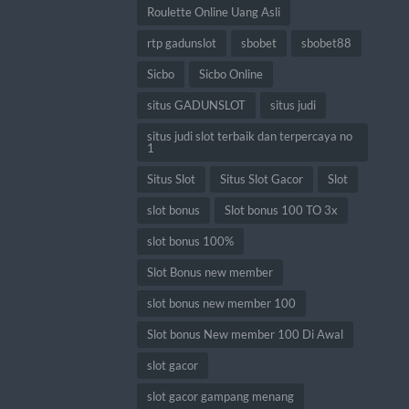
Roulette Online Uang Asli
rtp gadunslot
sbobet
sbobet88
Sicbo
Sicbo Online
situs GADUNSLOT
situs judi
situs judi slot terbaik dan terpercaya no
1
Situs Slot
Situs Slot Gacor
Slot
slot bonus
Slot bonus 100 TO 3x
slot bonus 100%
Slot Bonus new member
slot bonus new member 100
Slot bonus New member 100 Di Awal
slot gacor
slot gacor gampang menang