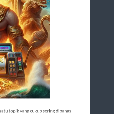
atu topik yang cukup sering dibahas