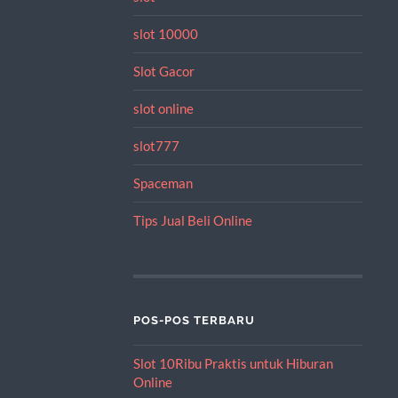
slot 10000
Slot Gacor
slot online
slot777
Spaceman
Tips Jual Beli Online
POS-POS TERBARU
Slot 10Ribu Praktis untuk Hiburan
Online