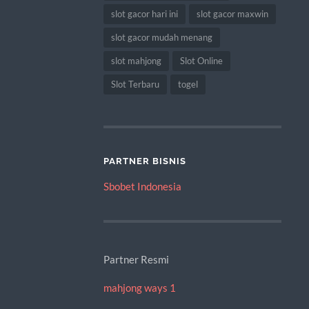
slot gacor hari ini
slot gacor maxwin
slot gacor mudah menang
slot mahjong
Slot Online
Slot Terbaru
togel
PARTNER BISNIS
Sbobet Indonesia
Partner Resmi
mahjong ways 1