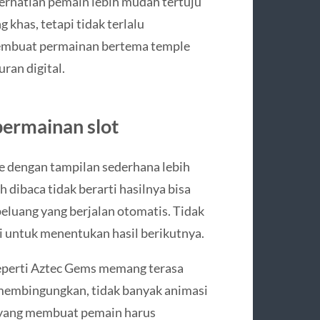
perhatian pemain lebih mudah tertuju
khas, tetapi tidak terlalu
 membuat permainan bertema temple
ran digital.
permainan slot
 dengan tampilan sederhana lebih
dibaca tidak berarti hasilnya bisa
peluang yang berjalan otomatis. Tidak
ti untuk menentukan hasil berikutnya.
eperti Aztec Gems memang terasa
 membingungkan, tidak banyak animasi
g yang membuat pemain harus