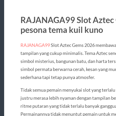
RAJANAGA99 Slot Aztec
pesona tema kuil kuno
RAJANAGA99
Slot Aztec Gems 2026 membawa 
tampilan yang cukup minimalis. Tema Aztec sen
simbol misterius, bangunan batu, dan harta te
simbol permata berwarna cerah, kesan yang mu
sederhana tapi tetap punya atmosfer.
Tidak semua pemain menyukai slot yang terlalu
justru merasa lebih nyaman dengan tampilan ber
ritme putaran yang tidak terlalu banyak ganggua
Permainannya tidak menuntut pemain untuk me