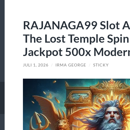
RAJANAGA99 Slot A
The Lost Temple Spi
Jackpot 500x Moder
JULI 1, 2026
/
IRMA GEORGE
/
STICKY