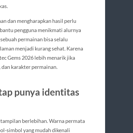
kas.
an dan mengharapkan hasil perlu
mbantu pengguna menikmati alurnya
 sebuah permainan bisa selalu
alaman menjadi kurang sehat. Karena
ec Gems 2026 lebih menarik jika
, dan karakter permainan.
tap punya identitas
 tampilan berlebihan. Warna permata
bol-simbol yang mudah dikenali