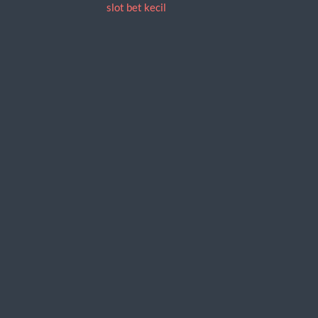
slot bet kecil