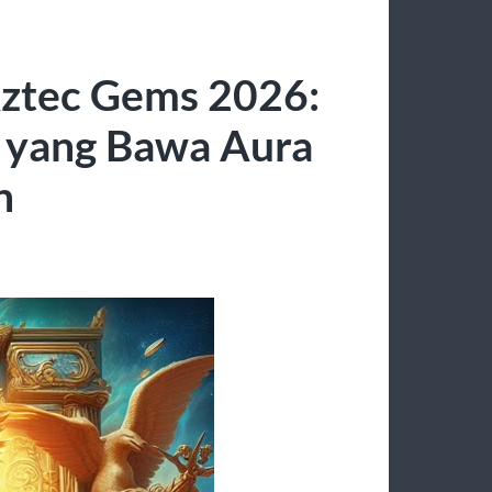
ztec Gems 2026:
n yang Bawa Aura
n