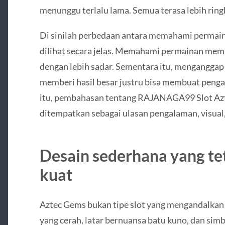
menunggu terlalu lama. Semua terasa lebih ring
Di sinilah perbedaan antara memahami permain
dilihat secara jelas. Memahami permainan me
dengan lebih sadar. Sementara itu, menganggap
memberi hasil besar justru bisa membuat peng
itu, pembahasan tentang RAJANAGA99 Slot Azt
ditempatkan sebagai ulasan pengalaman, visual
Desain sederhana yang te
kuat
Aztec Gems bukan tipe slot yang mengandalkan
yang cerah, latar bernuansa batu kuno, dan sim