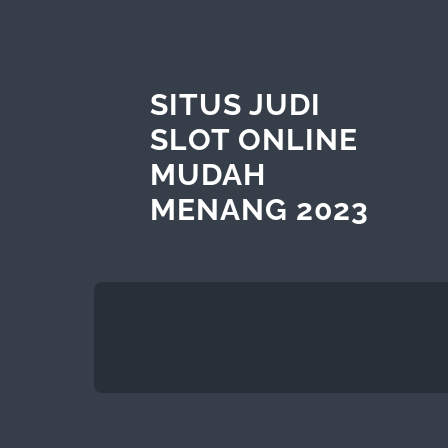
SITUS JUDI
SLOT ONLINE
MUDAH
MENANG 2023